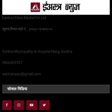
Eastra Online Media Pvt. Ltd
सूचना विभाग दर्ता नं. : ३५५८–२०७९/८०
Gorkha Municipality-8, Hospital Marg, Gorkha
9856003757
eastranews@gmail.com
सोसल मिडिया