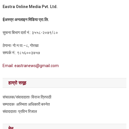
Eastra Online Media Pvt. Ltd.
ईअस्त्र अनलाइन मिडिया प्रा.लि.
सुचना बिभाग दर्ता नं.: ३५५८-२०७९/८०
ठेगानाः गो.न.पा.–८, गोरखा
सम्पर्क नं.: ९८५६००३७५७
Email: eastranews@gmail.com
हाम्रो समूह
संचालक/संवाददाताः विराज त्रिपाठी
सम्पादकः अस्मिता अधिकारी बस्नेत
संवाददाताः प्रविन रिजाल
मेनु