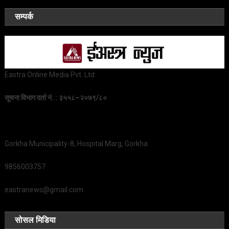
सम्पर्क
Eastra Online Media Pvt. Ltd
सूचना विभाग दर्ता नं. : ३५५८–२०७९/८०
Gorkha Municipality-8, Hospital Marg, Gorkha
9856003757
eastranews@gmail.com
सोसल मिडिया