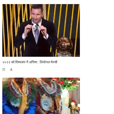
२०२२ को विश्वकप नै अन्तिम : लियोनल मेस्सी