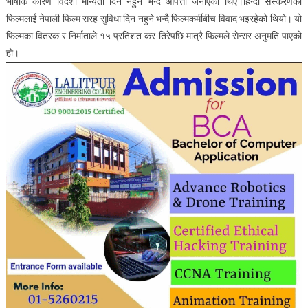
भाषाकै कारण विदेशी मान्यता दिन नहुने भन्दै आपत्ती जनाएका थिए।हिन्दी संस्करणको
फिल्मलाई नेपाली फिल्म सरह सुविधा दिन नहुने भन्दै फिल्मकर्मीबीच विवाद भइरहेको थियो। यो
फिल्मका वितरक र निर्माताले १५ प्रतिशत कर तिरेपछि मात्रै फिल्मले सेन्सर अनुमति पाएको
हो।