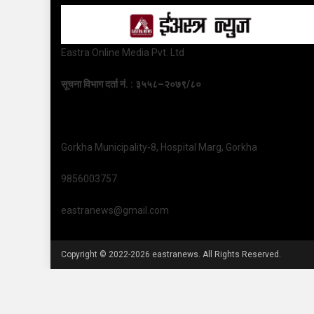
Eastra Online Media Pvt. Ltd
सूचना विभाग दर्ता नं. : ३५५८–२०७९/८०
Gorkha Municipality-8, Hospital Marg, Gorkha
9856003757
eastranews@gmail.com
Copyright © 2022-2026 eastranews. All Rights Reserved.