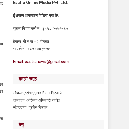
Eastra Online Media Pvt. Ltd.
बाट
ईअस्त्र अनलाइन मिडिया प्रा.लि.
सुचना बिभाग दर्ता नं.: ३५५८-२०७९/८०
ठेगानाः गो.न.पा.–८, गोरखा
मा
सम्पर्क नं.: ९८५६००३७५७
Email: eastranews@gmail.com
हाम्रो समूह
एप
एप
संचालक/संवाददाताः विराज त्रिपाठी
सम्पादकः अस्मिता अधिकारी बस्नेत
संवाददाताः प्रविन रिजाल
रस
मेनु