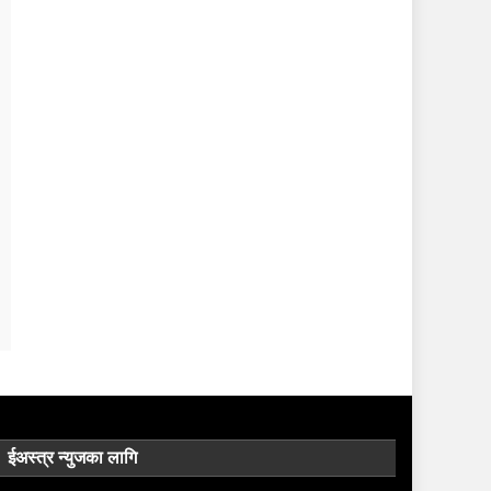
ईअस्त्र न्युजका लागि