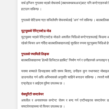
सर्च इन्जिन गुगलमा भएको सेफसर्च (क्बाभक्भबचअज)बाट पनि कन्टेन्टहरुको फिल्
हटाउन सकिन्छ ।
गुगलको सेटिङमा गएर सजिलैसँग सेफसर्चलाई ‘अन’ गर्न सकिन्छ । बालबालिका
युट्युबको रेस्ट्रिक्टेड मोड
युट्युबमा भएको रेस्ट्रिक्टेड मोडले अश्लील भिडिओ कन्टेन्टहरूलाई फिडमा
रहेको फिचर अन गर्दिदा बालबालिकाहरुलाई सुरक्षित रुपमा युट्युबमा भिडिओ हेर्न
गुगलको फ्यामिली लिङ्क
बालबालिकाहरुमा ‘हेल्थी डिजिटल ह्याबिट’ निर्माण गर्न र उनीहरुको अनलाइन सुर
यसमा बच्चाले डिभाइसमा कति समय बिताए, उनीहरु कुन स्थानबाट मोबाइल 
डाउनलोड गर्न अघि अभिभावको अनुमति चाहिने बनाउन सकिन्छ । त्यस्तै यसै 
एन्ड्रोइड र आईएस दुवैमा उपलब्ध छ ।
सेक्युरिटी सफ्टवेयर
अश्लील र अनावश्यक कन्टेन्ट रोक्न र बन्द गर्न‍ एन्टीभाइरस‍ सफ्टवेयर 
सफ्टवेयरहरूमा यो फिचर उपलब्ध छ ।