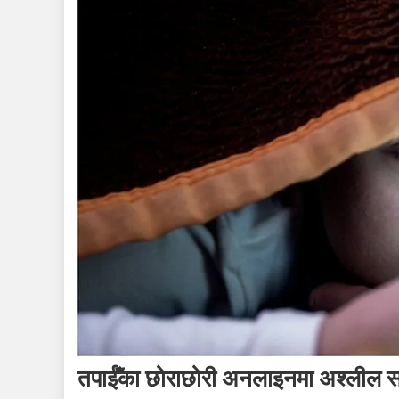
तपाईँका छोराछोरी अनलाइनमा अश्लील सामग्