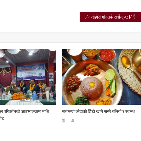
लोकदोहोरी गीततर्फ सर्वोत्कृष्ट निर्देशकको अवार्ड साराशंकरलाई
 आमुल परिवर्तनको आवश्यकतामा माथि
भातभन्दा कोदाको ढिँडो खाने मान्छे बलियो र स्वस्थ
जोड