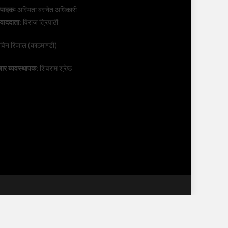
्पादकः
अस्मिता बस्नेत अधिकारी
्वाददाता:
विराज त्रिपाठी
रविन रिजाल (काठमाण्डौ)
ार ब्यवस्थापक:
शिवराम श्रेष्ठ