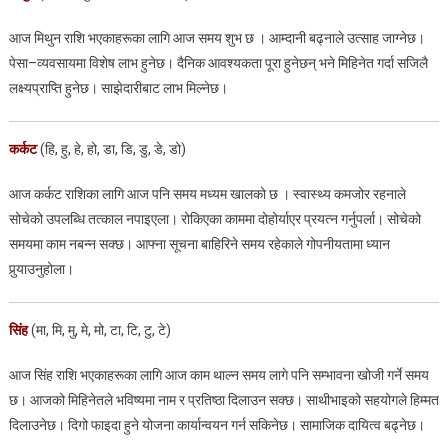
आज मिथुन राशि भएकाहरूका लागि आज समय शुभ छ । आम्दानी बढ्नाले उत्साह जाग्नेछ।
पेसा–व्यवसायमा विशेष लाभ हुनेछ। दैनिक आवश्यकता पूरा हुनेछन् भने मिहिनेत गर्दा सजिलै
लक्ष्यप्राप्ति हुनेछ। साझेदारीबाट लाभ मिल्नेछ।
कर्कट
(हि, हु, हे, हो, डा, डि, डु, डे, डो)
आज कर्कट राशिका लागि आज पनि समय मध्यम खालको छ । स्वास्थ्य कमजोर रहनाले
सोचेको उपलब्धि तत्काल नपाइएला। रोकिएका काममा दोहोर्याएर प्रयत्न गर्नुपर्ला। सोचेको
समयमा काम नबन्न सक्छ। आफ्ना सूचना बाहिरिने समय रहेकाले गोपनीयतामा ध्यान
पुर्‍याउनुहोला।
सिंह
(मा, मि, मु, मे, मो, टा, टि, टु, टे)
आज सिंह राशि भएकाहरूका लागि आज काम थाल्न समय लागे पनि सम्भावना खोजी गर्ने समय
छ। आजको मिहिनेतले भविष्यमा नाम र प्रतिष्ठा दिलाउन सक्छ। साथीभाइको सहयोगले हिम्मत
दिलाउनेछ। दिगो फाइदा हुने योजना कार्यान्वयन गर्न सकिनेछ। सामाजिक दायित्व बढ्नेछ।