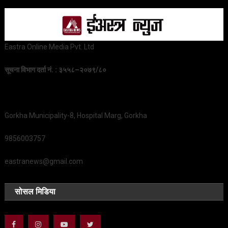
Eastra Online Media Pvt. Ltd
सूचना विभाग दर्ता नं. : ३५५८–२०७९/८०
Gorkha Municipality-8, Hospital Marg, Gorkha
9856003757
eastranews@gmail.com
सोसल मिडिया