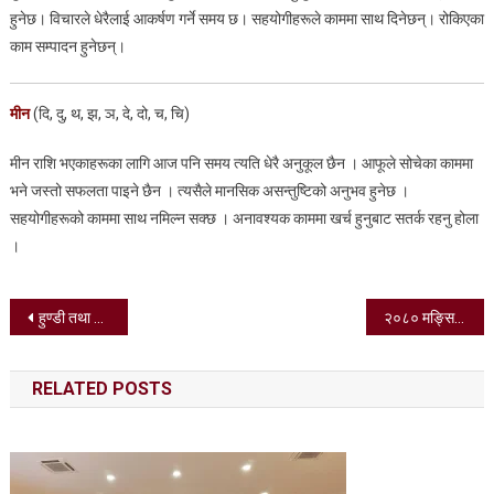
हुनेछ। विचारले धेरैलाई आकर्षण गर्ने समय छ। सहयोगीहरूले काममा साथ दिनेछन्। रोकिएका
काम सम्पादन हुनेछन्।
मीन
(दि, दु, थ, झ, ञ, दे, दो, च, चि)
मीन राशि भएकाहरूका लागि आज पनि समय त्यति धेरै अनुकूल छैन । आफूले सोचेका काममा
भने जस्तो सफलता पाइने छैन । त्यसैले मानसिक असन्तुष्टिको अनुभव हुनेछ ।
सहयोगीहरूको काममा साथ नमिल्न सक्छ । अनावश्यक काममा खर्च हुनुबाट सतर्क रहनु होला
।
Post
हुण्डी तथा अनलाईन गेम्बलिङ संचालन गर्ने श्रेष्ठ पक्राउ
२०८० मङ्सिर १० गते आइतबारको पञ्चाङ्ग र राशिफल
navigation
RELATED POSTS