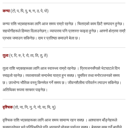
कन्या
(टो, प, पि, पु, ष, ण, ठ, पे, पो)
कन्या राशि भएकाहरूका लागि आज समय राम्रो रहनेछ । चिताएको काम छिटै सम्पादन हुनेछ।
सहयोगीहरूले हिम्मत दिलाउनेछन्। व्यापारमा पनि प्रशस्त फाइदा हुनेछ। आफ्नो क्षेत्रमा राम्रै
प्रभाव जमाउन सकिनेछ। दाम र प्रतिष्ठा कमाउने बेला छ।
तुला
(र, रि, रु, रे, रो, ता, ति, तु, ते)
तुला राशि भएकाहरूका लागि आज स्वास्थ्य राम्रो रहनेछ । प्रियजनसँगको भेटघाटले दिन
रमाइलो रहनेछ। व्यवसायको सन्दर्भमा यात्रा हुन सक्छ। घुमफिर तथा मनोरञ्जनको समय
छ। उपभोग्य भौतिक वस्तु किनमेल गर्ने समय छ। जीवनशैलीमा परिवर्तन ल्याउन सकिनेछ।
अतिथिका रूपमा सत्कार पाइनेछ।
वृश्चिक
(तो, ना, नि, नु, ने, नो, या, यि, यु)
वृश्चिक राशि भएकाहरूका लागि आज समय सामान्य रहन सक्छ । आश्वासन बाँड्नेहरूले
झुक्याउनेछन् भने परिस्थितिले पनि अप्ठ्यारो मोडमा पुर्याउन सक्छ। बेसुरमा काम गर्ने बानीले