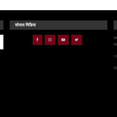
सोसल मिडिया
सम
सम
प्
बज