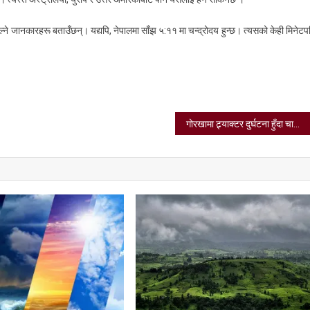
ाल्ने जानकारहरू बताउँछन्। यद्यपि, नेपालमा साँझ ५:११ मा चन्द्रोदय हुन्छ। त्यसको केही मिनेट
गोरखामा ट्र्र्याक्टर दुर्घटना हुँदा चालकको ज्यान गयो