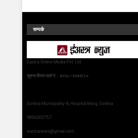
सम्पर्क
Eastra Online Media Pvt. Ltd
सूचना विभाग दर्ता नं. : ३५५८–२०७९/८०
Gorkha Municipality-8, Hospital Marg, Gorkha
9856003757
eastranews@gmail.com