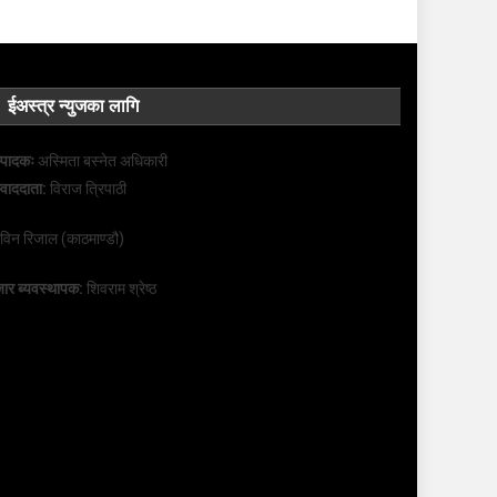
ईअस्त्र न्युजका लागि
्पादकः
अस्मिता बस्नेत अधिकारी
्वाददाता:
विराज त्रिपाठी
रविन रिजाल (काठमाण्डौ)
ार ब्यवस्थापक:
शिवराम श्रेष्ठ