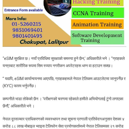
“eSIM सुरक्षित छ। नयाँ प्रविधिमा सुरक्षाको समस्या हुने छैन,’ अधिकारीले भने । “ग्राहकले
यन्त्रबाट शारीरिक रूपमा सिम स्व्याप नगरीकन अपरेटरहरू थप्न वा हटाउन सक्छ।
” यद्यपि, eSIM कार्यान्वयनमा आएपछि, ग्राहकहरूले नेपाल टेलिकम आउटलेटमा जानुपर्नेछ र
(KYC) फारम भर्नुपर्नेछ।
कम्पनीले भाडा तोकेको छैन । ‘परीक्षणको चरणमा रहेकाले हामीले अभियोगलाई टुंगो लगाएका
छैनौं,’ अधिकारीले भने ।
नेपाल दूरसञ्चार प्राधिकरणको व्यवस्थापन तथा सूचना प्रणाली प्रतिवेदनअनुसार देशका ४
करोड ८८ लाख मोबाइल भ्वाइस टेलिफोन सेवा प्रयोगकर्तामध्ये नेपाल टेलिकमका २१ करोड