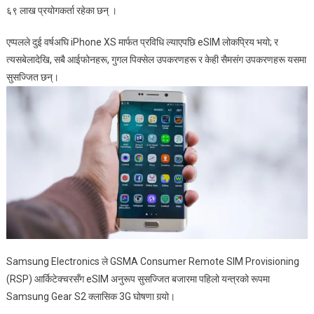
६९ लाख प्रयोगकर्ता रहेका छन् ।
एप्पलले दुई वर्षअघि iPhone XS मार्फत प्रविधि ल्याएपछि eSIM लोकप्रिय भयो; र
त्यसबेलादेखि, सबै आईफोनहरू, गुगल पिक्सेल उपकरणहरू र केही सैमसंग उपकरणहरू यसमा
सुसज्जित छन्।
Samsung Electronics ले GSMA Consumer Remote SIM Provisioning
(RSP) आर्किटेक्चरसँग eSIM अनुरूप सुसज्जित बजारमा पहिलो यन्त्रको रूपमा
Samsung Gear S2 क्लासिक 3G घोषणा गर्‍यो।