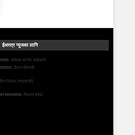
ईअस्त्र न्युजका लागि
्पादकः
अस्मिता बस्नेत अधिकारी
्वाददाता:
विराज त्रिपाठी
रविन रिजाल (काठमाण्डौ)
ार ब्यवस्थापक:
शिवराम श्रेष्ठ