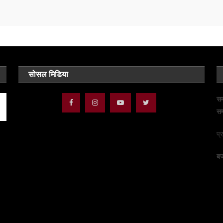
सोसल मिडिया
सम
सम
प्
बज