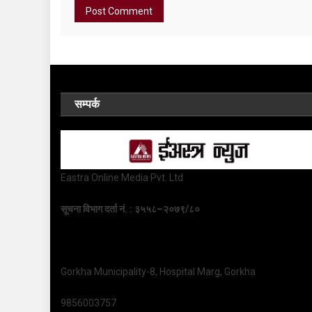
सम्पर्क
Eastra Online Media Pvt. Ltd
सूचना विभाग दर्ता नं. : ३५५८–२०७९/८०
Gorkha Municipality-8, Hospital Marg, Gorkha
9856003757