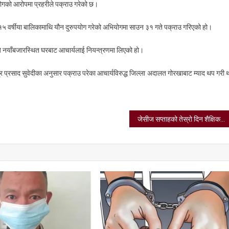
योगको आरोपमा प्रहरीले पक्राउ गरेको छ।
े १५ वर्षीया बालिकामाथि यौन दुरुपयोग गरेको अभियोगमा साउन ३१ गते पक्राउ गरिएको हो।
जे नयाँबजारस्थित घरबाट आचार्यलाई नियन्त्रणमा लिएको हो।
्र प्रसाद सुवेदीका अनुसार पक्राउ परेका आचार्यविरुद्ध जिल्ला अदालत गोरखाबाट म्याद थप गरी 
जेसीज सप्ताहको तेस्रो दिन शैक्षिक तथा खेलकुद सामग्री वितरण