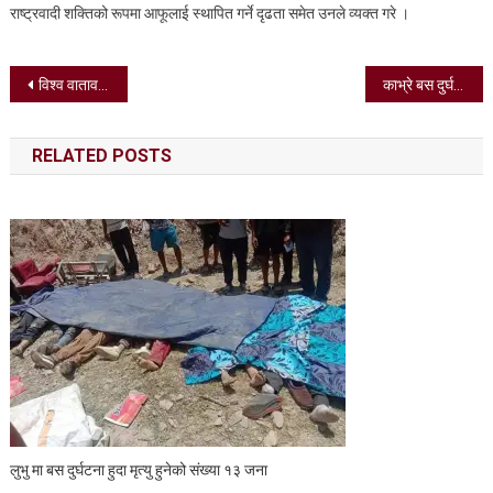
राष्ट्रवादी शक्तिको रूपमा आफूलाई स्थापित गर्ने दृढता समेत उनले व्यक्त गरे ।
Post
विश्व वातावरण दिवसमा गोरखा जेसीजद्वारा वृक्षारोपण
काभ्रे बस दुर्घटना : ८ जनाको मृत्यु, एक नेपाली सेनाका अमल्दार समेत
navigation
RELATED POSTS
लुभु मा बस दुर्घटना हुदा मृत्यु हुनेको संख्या १३ जना