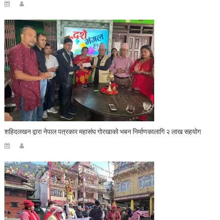
शहिदलखन द्वारा नेपाल पत्रकार महासंघ गोरखाको भबन निर्माणकालागि २ लाख सहयोग