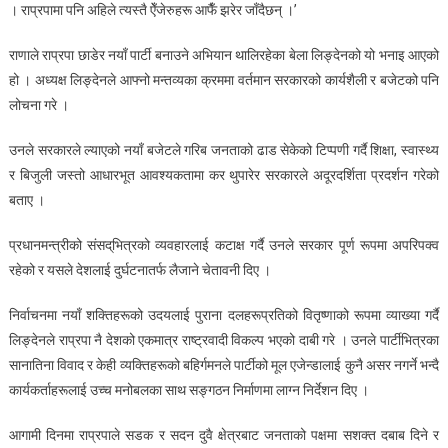
। राप्रपामा पनि अहिले त्यस्तै ऐँजेरुहरू आफैँ झरेर जाँदैछन् ।’
राणाले राप्रपा छाडेर नयाँ पार्टी बनाउने अभियान थालिरहेका बेला लिङ्देनको यो भनाइ आएको
हो । अध्यक्ष लिङ्देनले आफ्नो मन्तव्यका क्रममा वर्तमान सरकारको कार्यशैली र बजेटको पनि
लोचना गरे ।
उनले सरकारले ल्याएको नयाँ बजेटले गरिब जनताको ढाड सेकेको टिप्पणी गर्दै शिक्षा, स्वास्थ्य
र बिजुली जस्तो आधारभूत आवश्यकतामा कर थुपारेर सरकारले अदूरदर्शिता प्रदर्शन गरेको
बताए ।
प्रधानमन्त्रीको संसद्‌भित्रको व्यवहारलाई कटाक्ष गर्दै उनले सरकार पूर्ण रूपमा अपरिपक्व
रहेको र यसले देशलाई दुर्घटनातर्फ लैजाने चेतावनी दिए ।
निर्वाचनमा नयाँ शक्तिहरूको उदयलाई पुराना दलहरूप्रतिको वितृष्णाको रूपमा व्याख्या गर्दै
लिङ्देनले राप्रपा नै देशको एकमात्र राष्ट्रवादी विकल्प भएको दाबी गरे । उनले पार्टीभित्रका
सानातिना विवाद र केही व्यक्तिहरूको बहिर्गमनले पार्टीको मूल एजेन्डालाई कुनै असर नगर्ने भन्दै
कार्यकर्ताहरूलाई उच्च मनोबलका साथ सङ्गठन निर्माणमा लाग्न निर्देशन दिए ।
आगामी दिनमा राप्रपाले सडक र सदन दुवै क्षेत्रबाट जनताको पक्षमा सशक्त दबाब दिने र